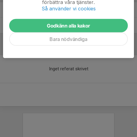
förbättra våra tjänster.
Så använder vi cookies
Daniel Zetterström
Fystränare
Godkänn alla kakor
Niclas Edberg
Tränare
Bara nödvändiga
Referat
Inget referat skrivet