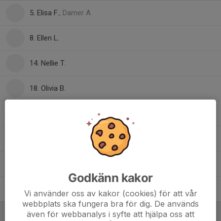
5. Elisa F.
, Damer A
8. Ellen L.
14. Nellie T.
18. Olivia B.
19. Thea S.
21. Mira K.
28. Alexandra P.
, Damer A
Godkänn kakor
29. Amanda E.
Vi använder oss av kakor (cookies) för att vår
webbplats ska fungera bra för dig. De används
även för webbanalys i syfte att hjälpa oss att
Ledare