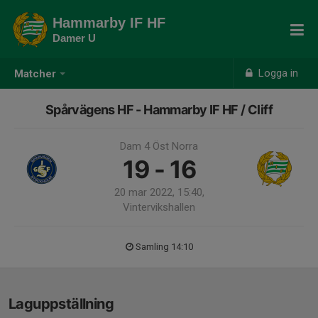
Hammarby IF HF
Damer U
Logga in
Matcher
Spårvägens HF - Hammarby IF HF / Cliff
Dam 4 Öst Norra
19 - 16
20 mar 2022, 15:40,
Vintervikshallen
Samling 14:10
Laguppställning