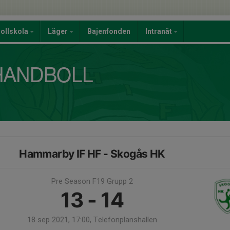
ollskola
Läger
Bajenfonden
Intranät
Hammarby IF HF - Skogås HK
Pre Season F19 Grupp 2
13 - 14
18 sep 2021, 17:00, Telefonplanshallen