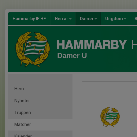
Hammarby IF HF
Herrar
Damer
Ungdom
B
Damer U
Hem
Nyheter
Truppen
Matcher
Kalender