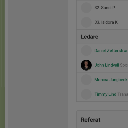
32. Sandi P.
33. Isidora K.
Ledare
Daniel Zetterstr
John Lindvall
Spo
Monica Jungbec
Timmy Lind
Träna
Referat