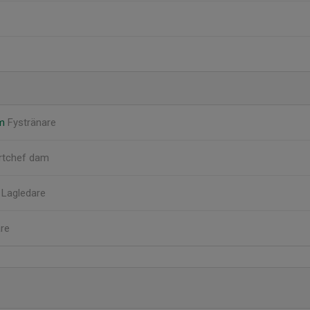
öm
Fystränare
rtchef dam
k
Lagledare
re