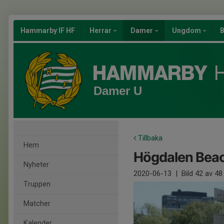
Hammarby IF HF
Herrar
Damer
Ungdom
B
Damer U
Tillbaka
Hem
Högdalen Bea
Nyheter
2020-06-13
|
Bild
42
av 48
Truppen
Matcher
Kalender