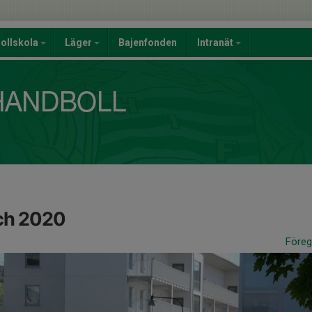
ollskola
Läger
Bajenfonden
Intranät
ch 2020
Före