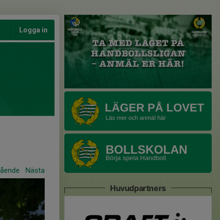
Logga in
gående
Nästa
Huvudpartners