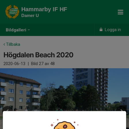
Hammarby IF HF
Damer U
Logga in
Bildgalleri
Tillbaka
Högdalen Beach 2020
2020-06-13
|
Bild
27
av 48