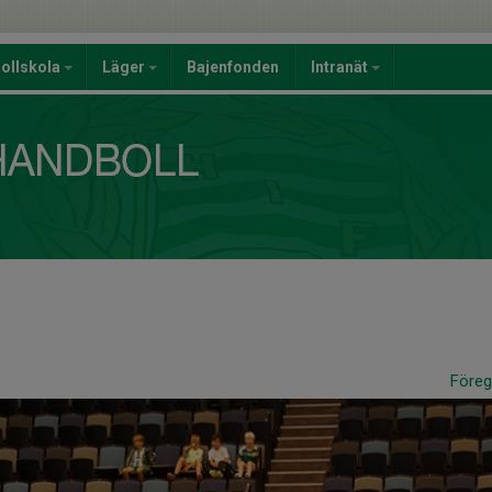
ollskola
Läger
Bajenfonden
Intranät
Före