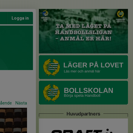
Logga in
gående
Nästa
Huvudpartners