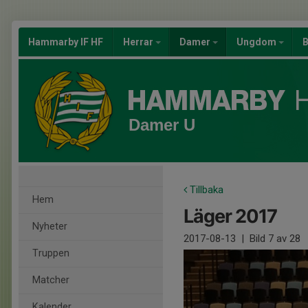
Hammarby IF HF
Herrar
Damer
Ungdom
B
Damer U
Tillbaka
Hem
Läger 2017
Nyheter
2017-08-13
|
Bild
7
av 28
Truppen
Matcher
Kalender