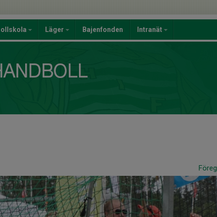
ollskola
Läger
Bajenfonden
Intranät
Före