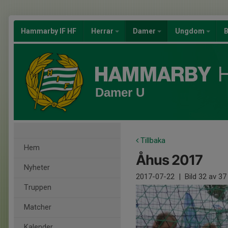
Hammarby IF HF
Herrar
Damer
Ungdom
B
Damer U
Tillbaka
Hem
Åhus 2017
Nyheter
2017-07-22
|
Bild
32
av 37
Truppen
Matcher
Kalender