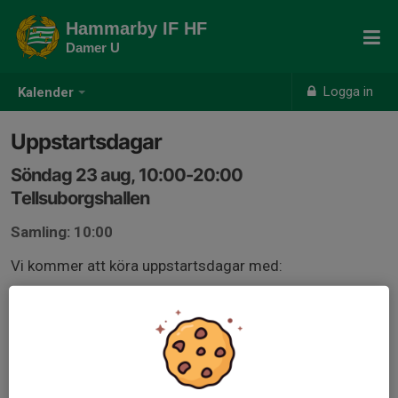
Hammarby IF HF
Damer U
Logga in
Kalender
Uppstartsdagar
Söndag 23 aug, 10:00-20:00
Tellsuborgshallen
Samling: 10:00
Vi kommer att köra uppstartsdagar med:
Pass - förmiddag
Teori - lunch
Pass - Eftermiddag
Tiderna är inte helt satta än. Det kommer bli minst två