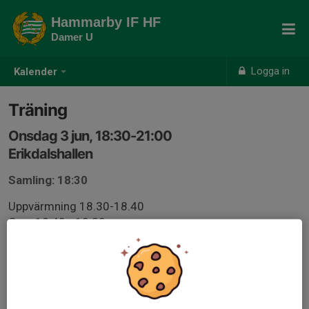
Hammarby IF HF
Damer U
Logga in
Kalender
Träning
Onsdag 3 jun, 18:30-21:00
Erikdalshallen
Samling: 18:30
Uppvärmning 18.30-18.40
Gym 18.40 - 19.30
Hall 19.45-21.00
Något att äta bör tas med mellan gym och hall.