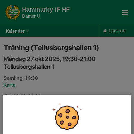
Hammarby IF HF
Damer U
Logga in
Kalender
Träning (Tellusborgshallen 1)
Måndag 27 okt 2025, 19:30-21:00
Tellusborgshallen 1
Samling: 19:30
Karta
Hall 19:30-21:00