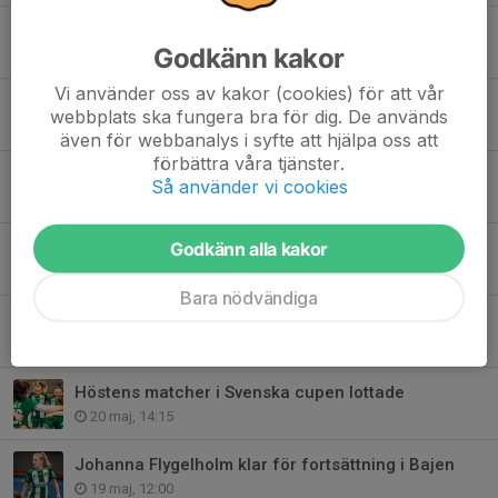
Nytt tränarteam och sportchef tillsätts
Godkänn kakor
29 jun, 11:30
Vi använder oss av kakor (cookies) för att vår
Målvaktslöfte ansluter till Bajen
webbplats ska fungera bra för dig. De används
22 jun, 12:00
även för webbanalys i syfte att hjälpa oss att
förbättra våra tjänster.
Nästa talang in – förstärker Hammarbys högerkant
Så använder vi cookies
9 jun, 12:00
Godkänn alla kakor
Talangfull linjespelare klar för Hammarby
4 jun, 12:00
Bara nödvändiga
Nytt Bajenkontrakt för Julia Lönnborg
26 maj, 16:00
Höstens matcher i Svenska cupen lottade
20 maj, 14:15
Johanna Flygelholm klar för fortsättning i Bajen
19 maj, 12:00