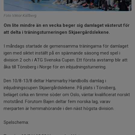
Foto Viktor Källberg
Om lite mindre än en vecka beger sig damlaget västerut för
att delta i träningsturneringen Skjaergårdslekene.
I måndags startade de gemensamma träningarna för damlaget
igen med siktet inställt på en spännande säsong med spel i
division 2 och i ATG Svenska Cupen. Ett första avstamp blir att
åka till Tönsberg i Norge för en inbjudningsturnering.
Den 10/8-13/8 deltar Hammarby Handbolls damlag i
inbjudningscupen Skjaergårdslekene. På plats i Tönsberg,
beläget cirka en timme söder om Oslo, väntar kvalificerat norskt
motstånd. Förutom Bajen deltar fem norska lag, varav
merparten är hemmahörande i den näst högsta division.
Spelschema: