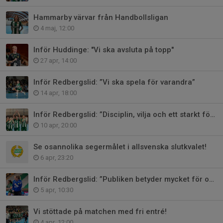
Hammarby värvar från Handbollsligan
4 maj, 12:00
Inför Huddinge: "Vi ska avsluta på topp"
27 apr, 14:00
Inför Redbergslid: ”Vi ska spela för varandra”
14 apr, 18:00
Inför Redbergslid: ”Disciplin, vilja och ett starkt försvar”
10 apr, 20:00
Se osannolika segermålet i allsvenska slutkvalet!
6 apr, 23:20
Inför Redbergslid: ”Publiken betyder mycket för oss”
5 apr, 10:30
Vi stöttade på matchen med fri entré!
4 apr, 12:00