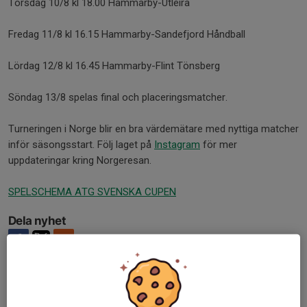
Torsdag 10/8 kl 18.00 Hammarby-Utleira
Fredag 11/8 kl 16.15 Hammarby-Sandefjord Håndball
Lördag 12/8 kl 16.45 Hammarby-Flint Tönsberg
Söndag 13/8 spelas final och placeringsmatcher.
Turneringen i Norge blir en bra värdemätare med nyttiga matcher
inför säsongsstart. Följ laget på
Instagram
för mer
uppdateringar kring Norgeresan.
SPELSCHEMA ATG SVENSKA CUPEN
Dela nyhet
Tidigare nyheter