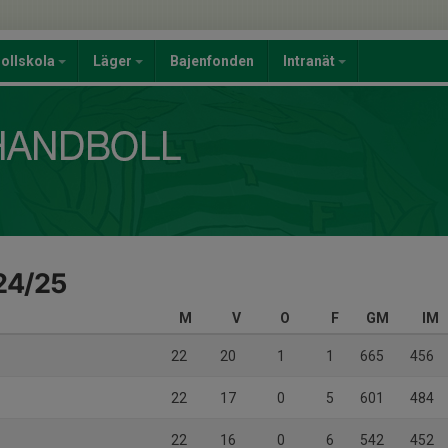
ollskola
Läger
Bajenfonden
Intranät
 24/25
M
V
O
F
GM
IM
22
20
1
1
665
456
22
17
0
5
601
484
22
16
0
6
542
452