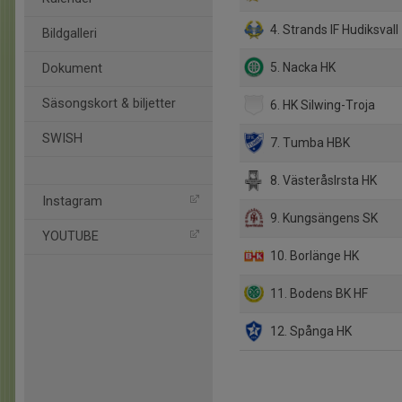
4. Strands IF Hudiksvall
Bildgalleri
5. Nacka HK
Dokument
Säsongskort & biljetter
6. HK Silwing-Troja
SWISH
7. Tumba HBK
8. VästeråsIrsta HK
Instagram
9. Kungsängens SK
YOUTUBE
10. Borlänge HK
11. Bodens BK HF
12. Spånga HK