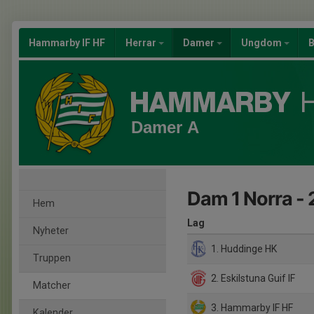
Hammarby IF HF
Herrar
Damer
Ungdom
B
Damer A
Dam 1 Norra -
Hem
Lag
Nyheter
1. Huddinge HK
Truppen
2. Eskilstuna Guif IF
Matcher
3. Hammarby IF HF
Kalender