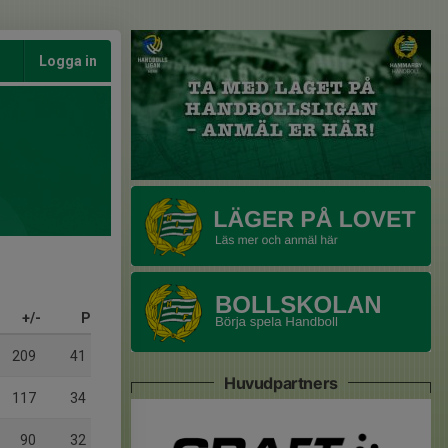
Logga in
+/-
P
209
41
Huvudpartners
117
34
90
32