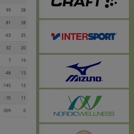
99
28
81
28
-63
25
32
20
7
19
-48
13
-145
13
-70
11
-309
0