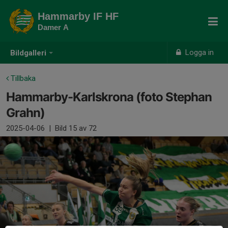
Hammarby IF HF
Damer A
Logga in
Bildgalleri
Tillbaka
Hammarby-Karlskrona (foto Stephan
Grahn)
2025-04-06
|
Bild
15
av 72