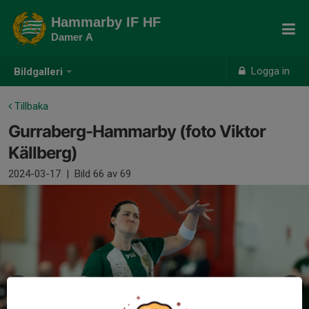
Hammarby IF HF
Damer A
Logga in
Bildgalleri
Tillbaka
Gurraberg-Hammarby (foto Viktor
Källberg)
2024-03-17
|
Bild
66
av 69