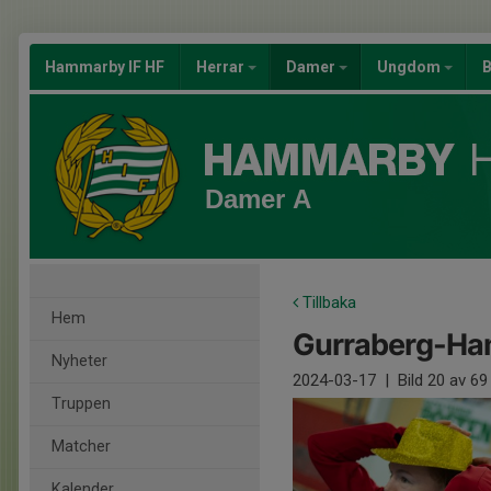
Hammarby IF HF
Herrar
Damer
Ungdom
B
Damer A
Tillbaka
Hem
Gurraberg-Ham
Nyheter
2024-03-17
|
Bild
20
av 69
Truppen
Matcher
Kalender