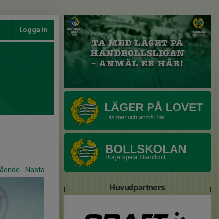
Logga in
gående
Nästa
Huvudpartners