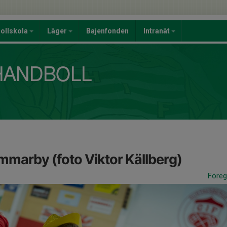
ollskola
Läger
Bajenfonden
Intranät
marby (foto Viktor Källberg)
Före