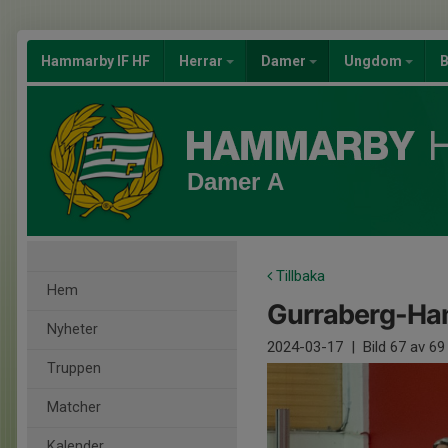
Hammarby IF HF
Herrar
Damer
Ungdom
B
Damer A
Tillbaka
Hem
Gurraberg-Ham
Nyheter
2024-03-17
|
Bild
67
av 69
Truppen
Matcher
Kalender