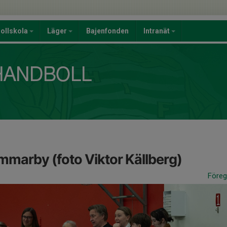
ollskola
Läger
Bajenfonden
Intranät
marby (foto Viktor Källberg)
Före