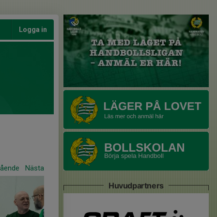
Logga in
gående
Nästa
Huvudpartners