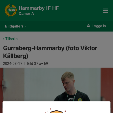
Hammarby IF HF
Damer A
Logga in
Bildgalleri
Tillbaka
Gurraberg-Hammarby (foto Viktor
Källberg)
2024-03-17
|
Bild
37
av 69