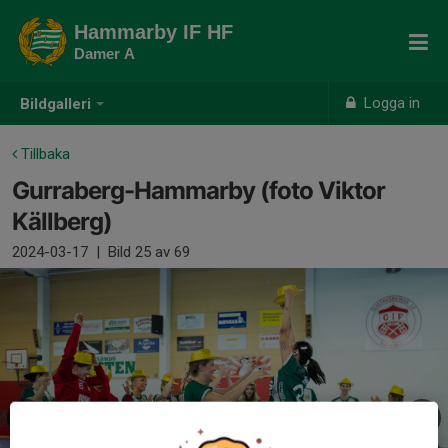
Hammarby IF HF
Damer A
Logga in
Bildgalleri
Tillbaka
Gurraberg-Hammarby (foto Viktor
Källberg)
2024-03-17
|
Bild
25
av 69