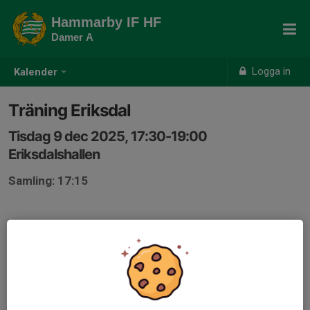
Hammarby IF HF
Damer A
Logga in
Kalender
Träning Eriksdal
Tisdag 9 dec 2025, 17:30-19:00
Eriksdalshallen
Samling: 17:15