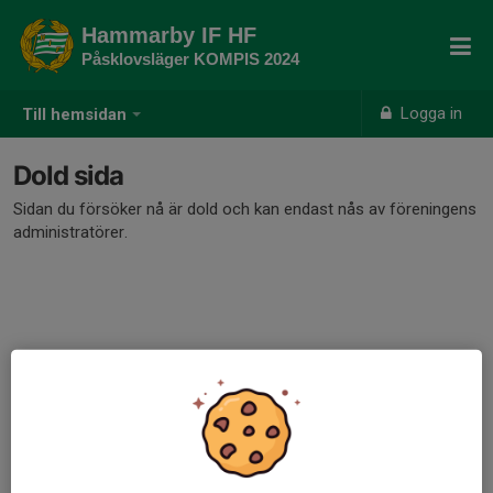
Hammarby IF HF
Påsklovsläger KOMPIS 2024
Logga in
Till hemsidan
Dold sida
Sidan du försöker nå är dold och kan endast nås av föreningens
administratörer.