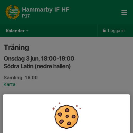
Hammarby IF HF
P17
Logga in
Kalender
Träning
Onsdag 3 jun, 18:00-19:00
Södra Latin (nedre hallen)
Samling: 18:00
Karta