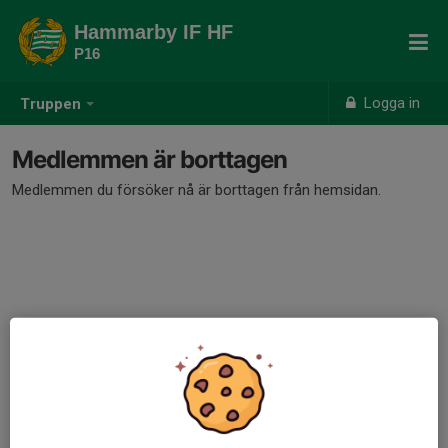
Hammarby IF HF
P16
Logga in
Truppen
Medlemmen är borttagen
Medlemmen du försöker nå är borttagen från hemsidan.