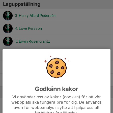
Laguppställning
3. Henry Allard Pedersén
4. Love Persson
5. Erwin Rosencrantz
6. Henry Melander Sjögren
13. Carl Stridh
17. Nathan Bárány Lundberg
Godkänn kakor
Ledare
Vi använder oss av kakor (cookies) för att vår
webbplats ska fungera bra för dig. De används
Edit Larsson
Tränare
även för webbanalys i syfte att hjälpa oss att
förbättra våra tjänster.