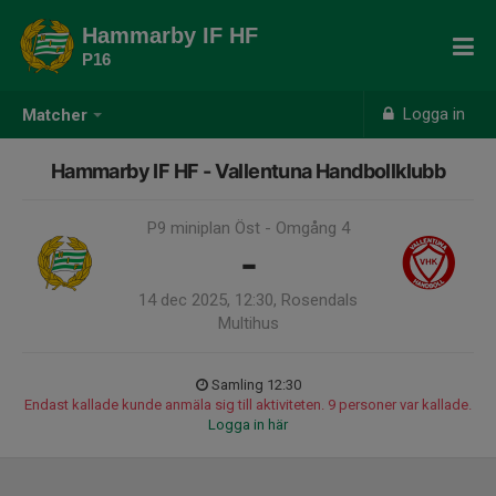
Hammarby IF HF
P16
Logga in
Matcher
Hammarby IF HF - Vallentuna Handbollklubb
P9 miniplan Öst - Omgång 4
-
14 dec 2025, 12:30, Rosendals
Multihus
Samling 12:30
Endast kallade kunde anmäla sig till aktiviteten. 9 personer var kallade.
Logga in här