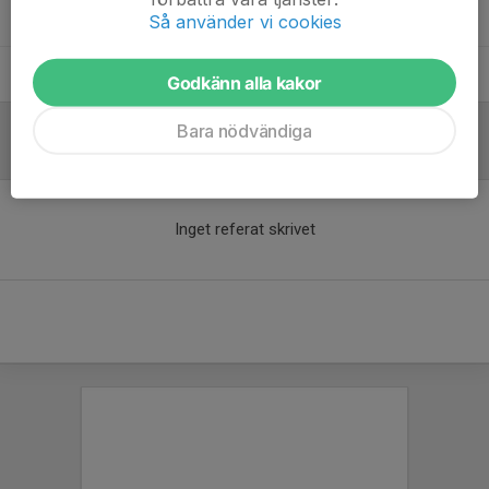
Martin NIlsson
Lagledare
Så använder vi cookies
Victoria Nordstrand
Tränare
Godkänn alla kakor
Bara nödvändiga
Referat
Inget referat skrivet