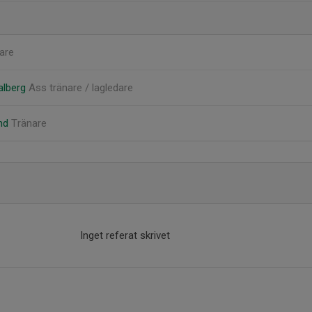
are
alberg
Ass tränare / lagledare
and
Tränare
Inget referat skrivet