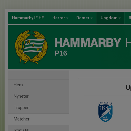
Hammarby IF HF
Herrar
Damer
Ungdom
B
P16
Hem
U
Nyheter
Truppen
Matcher
Statistik