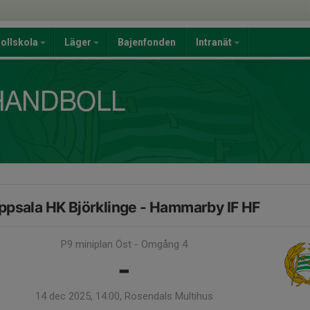
ollskola
Läger
Bajenfonden
Intranät
ppsala HK Björklinge - Hammarby IF HF
P9 miniplan Öst - Omgång 4
-
14 dec 2025, 14:00, Rosendals Multihus