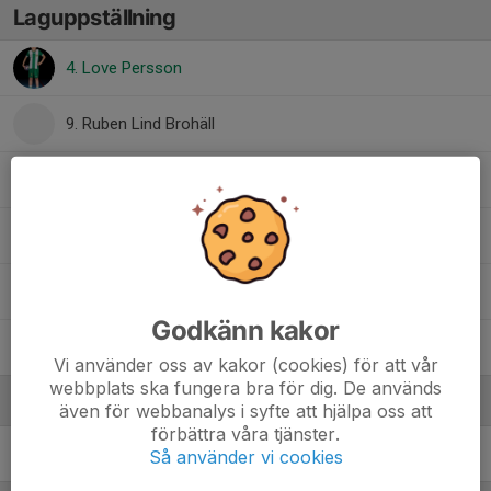
Laguppställning
4. Love Persson
9. Ruben Lind Brohäll
14. Elton Sellberg
17. Nathan Bárány Lundberg
32. Harry Noréus Berglund
Godkänn kakor
34. Otto Wahlquist
Vi använder oss av kakor (cookies) för att vår
webbplats ska fungera bra för dig. De används
Ledare
även för webbanalys i syfte att hjälpa oss att
förbättra våra tjänster.
Matilda Gefvert Valberg
Ass tränare / lagledare
Så använder vi cookies