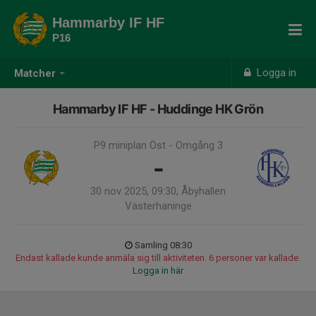
Hammarby IF HF
P16
Logga in
Matcher
Hammarby IF HF - Huddinge HK Grön
P9 miniplan Öst - Omgång 3
-
30 nov 2025, 09:30, Åbyhallen
Västerhaninge
Samling 08:30
Endast kallade kunde anmäla sig till aktiviteten. 6 personer var kallade.
Logga in här