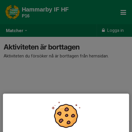
Hammarby IF HF
P16
Logga in
Matcher
Aktiviteten är borttagen
Aktiviteten du försöker nå är borttagen från hemsidan.