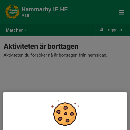
Hammarby IF HF
P16
Logga in
Matcher
Aktiviteten är borttagen
Aktiviteten du försöker nå är borttagen från hemsidan.