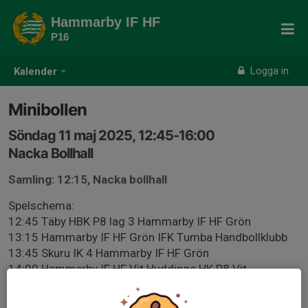
Hammarby IF HF
P16
Logga in
Kalender
Minibollen
Söndag 11 maj 2025, 12:45-16:00
Nacka Bollhall
Samling: 12:15, Nacka bollhall
Spelschema:
12:45 Täby HBK P8 lag 3 Hammarby IF HF Grön
13:15 Hammarby IF HF Grön IFK Tumba Handbollklubb
13:45 Skuru IK 4 Hammarby IF HF Grön
14:00 Hammarby IF HF Vit Huddinge HK P8 Vit
14:30 Sannadals SK Hammarby IF HF Vit
15:00 Hammarby IF HF Vit Tyresö Handboll Gul