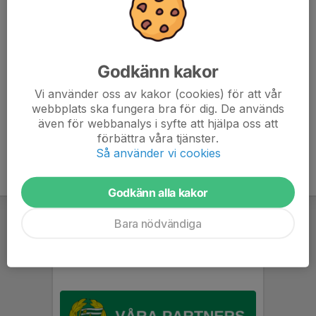
15:15 Hammarby IF HF Grön Huddinge HK P8 Grön
15:30 Täby HBK P8 lag 4 Hammarby IF HF Vit
15:45 Lidingö SK Hammarby IF HF Grön
Godkänn kakor
Aktiviteten är avgiftsfri, Hammarby handboll står för
Vi använder oss av kakor (cookies) för att vår
anmälningsavgift
webbplats ska fungera bra för dig. De används
även för webbanalys i syfte att hjälpa oss att
förbättra våra tjänster.
Så använder vi cookies
Godkänn alla kakor
Bara nödvändiga