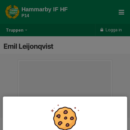
Hammarby IF HF
P14
Logga in
Truppen
Emil Leijonqvist
Titel
Huvudtränare