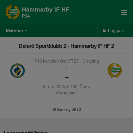
Hammarby IF HF
P14
Logga in
Matcher
Dalarö Sportklubb 2 - Hammarby IF HF 2
P10 kortplan Öst VT25 - Omgång
3
-
8 mar 2025, 09:30, Östra
Gymnasiet
Samling 08:30