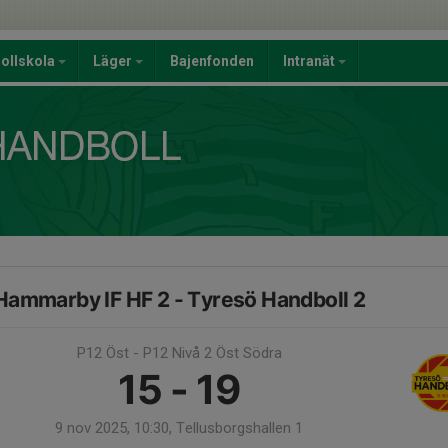
ollskola
Läger
Bajenfonden
Intranät
Hammarby IF HF 2 - Tyresö Handboll 2
P12 Öst - P12 Nivå 2 Öst Södra
15 - 19
9 nov 2025, 10:30, Tellusborgshallen 1