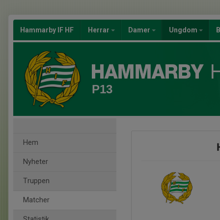
Hammarby IF HF
Herrar
Damer
Ungdom
B
P13
Hem
Nyheter
Truppen
Matcher
Statistik