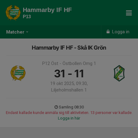
Hammarby IF HF
P13
Logga in
Matcher
Hammarby IF HF - Skå IK Grön
P12 Öst - Östbollen Omg 1
31 - 11
19 okt 2025, 09:30,
Liljeholmshallen 1
Samling 08:30
Endast kallade kunde anmäla sig till aktiviteten. 13 personer var kallade.
Logga in här