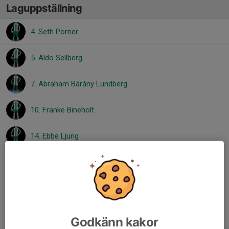
Laguppställning
4. Seth Pörner
5. Aldo Sellberg
7. Abraham Bárány Lundberg
10. Franke Bineholt
14. Ebbe Ljung
17. Ivar Liljeroth
17. Sixten Benigh
19. Ville Nilsson
Godkänn kakor