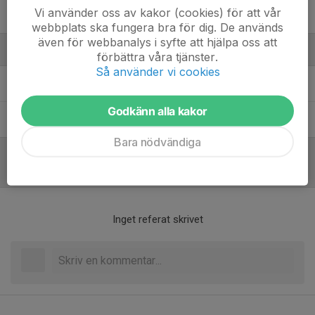
Vi använder oss av kakor (cookies) för att vår
29. Samuel Lilliesköld
webbplats ska fungera bra för dig. De används
även för webbanalys i syfte att hjälpa oss att
Ledare
förbättra våra tjänster.
Så använder vi cookies
Emil Leijonqvist
Huvudtränare
Godkänn alla kakor
Isak Setthammar
Tränare
Bara nödvändiga
Referat
Inget referat skrivet