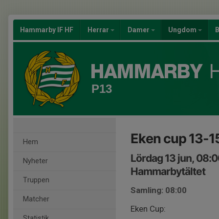
Hammarby IF HF
Herrar
Damer
Ungdom
B
P13
Eken cup 13-15
Hem
Lördag 13 jun, 08:
Nyheter
Hammarbytältet
Truppen
Samling: 08:00
Matcher
Eken Cup:
Statistik