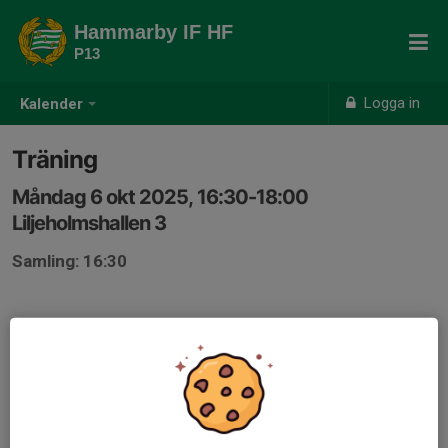
Hammarby IF HF
P13
Logga in
Kalender
Träning
Måndag 6 okt 2025, 16:30-18:00
Liljeholmshallen 3
Samling: 16:30