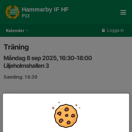
Hammarby IF HF
P13
Logga in
Kalender
Träning
Måndag 8 sep 2025, 16:30-18:00
Liljeholmshallen 3
Samling: 16:30