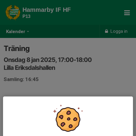
Hammarby IF HF
P13
Logga in
Kalender
Träning
Onsdag 8 jan 2025, 17:00-18:00
Lilla Eriksdalshallen
Samling: 16:45