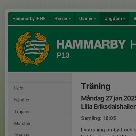
Hammarby IF HF
Herrar
Damer
Ungdom
B
P13
Träning
Hem
Måndag 27 jan 202
Nyheter
Lilla Eriksdalshalle
Truppen
Samling: 18:05
Matcher
Fysträning ombytt och kl
Statistik