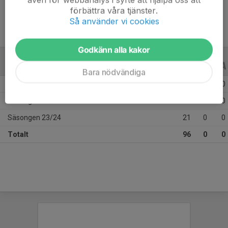
förbättra våra tjänster.
Så använder vi cookies
Godkänn alla kakor
ALLA SERIER
ALLA ÅR
Bara nödvändiga
Säsongen 25/26
48
0
0
Säsongen 24/25
27
0
0
Säsongen 23/24
21
0
0
Totalt
96
0
0