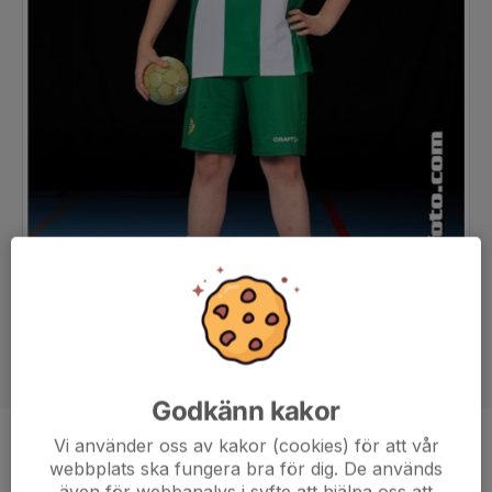
Godkänn kakor
Vi använder oss av kakor (cookies) för att vår
Position
-
webbplats ska fungera bra för dig. De används
Ålder
15 år
även för webbanalys i syfte att hjälpa oss att