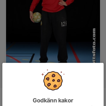
Position
-
Godkänn kakor
Ålder
15 år