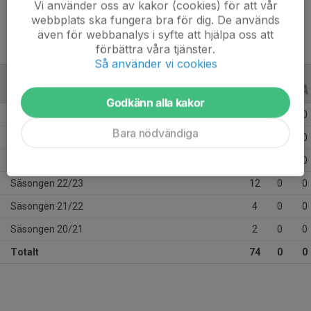
Vi använder oss av kakor (cookies) för att vår
webbplats ska fungera bra för dig. De används
även för webbanalys i syfte att hjälpa oss att
förbättra våra tjänster.
Så använder vi cookies
ALLA SERIER
ALLA ÅR
Godkänn alla kakor
Säsongen 25/26
18
0
0
Bara nödvändiga
Säsongen 24/25
25
0
0
Säsongen 23/24
13
0
0
Säsongen 22/23
12
0
0
Säsongen 21/22
4
0
0
Säsongen 20/21
2
0
0
Totalt
74
0
0