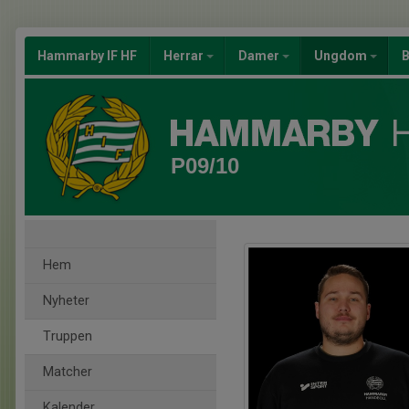
Hammarby IF HF
Herrar
Damer
Ungdom
B
P09/10
Hem
Nyheter
Truppen
Matcher
Kalender