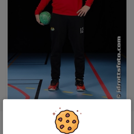
Position
Målvakt
Ålder
17 år