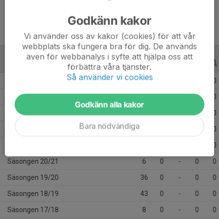
Godkänn kakor
Vi använder oss av kakor (cookies) för att vår
webbplats ska fungera bra för dig. De används
även för webbanalys i syfte att hjälpa oss att
ALLA SERIER
ALLA ÅR
förbättra våra tjänster.
Så använder vi cookies
Säsongen 25/26
26
0
-
0
0
Säsongen 24/25
26
0
-
0
0
Godkänn alla kakor
Säsongen 23/24
29
0
-
0
0
Bara nödvändiga
Säsongen 22/23
28
0
-
0
0
Säsongen 21/22
59
0
-
0
0
Säsongen 20/21
6
0
-
0
0
Säsongen 19/20
36
0
-
0
0
Säsongen 18/19
43
0
-
0
0
Säsongen 17/18
8
0
-
0
0