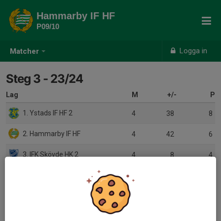
Hammarby IF HF
P09/10
Logga in
Matcher
Steg 3 - 23/24
Lag
M
+/-
P
1. Ystads IF HF 2
4
38
8
2. Hammarby IF HF
4
42
6
3. IFK Skövde HK 2
4
8
4
4. HK Country
4
-37
2
5. Eslövs HF
4
-51
0