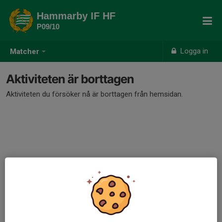
Hammarby IF HF
P09/10
Logga in
Matcher
Aktiviteten är borttagen
Aktiviteten du försöker nå är borttagen från hemsidan.