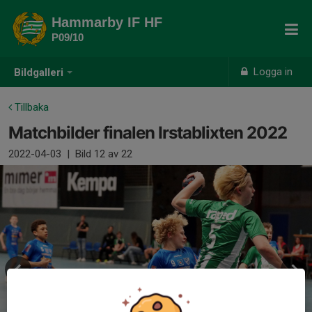
Hammarby IF HF
P09/10
Logga in
Bildgalleri
Tillbaka
Matchbilder finalen Irstablixten 2022
2022-04-03
|
Bild
12
av 22