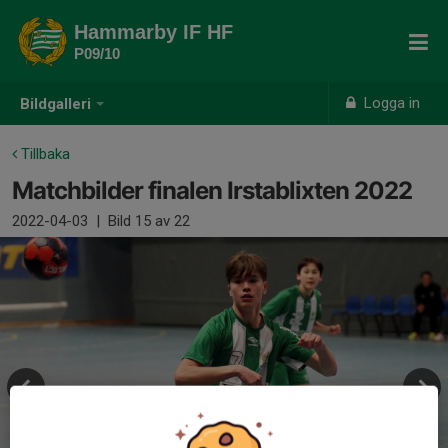
Hammarby IF HF
P09/10
Logga in
Bildgalleri
Tillbaka
Matchbilder finalen Irstablixten 2022
2022-04-03
|
Bild
15
av 22