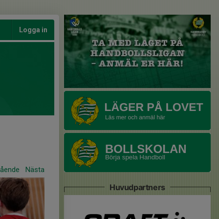
Logga in
gående
Nästa
Huvudpartners