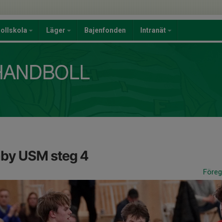
ollskola
Läger
Bajenfonden
Intranät
y USM steg 4
Före