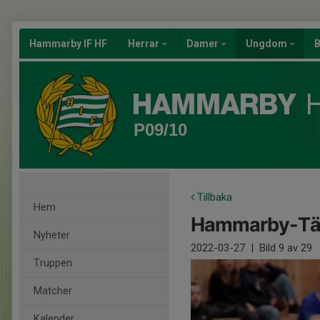
Hammarby IF HF
Herrar
Damer
Ungdom
B
P09/10
Tillbaka
Hem
Hammarby-Täb
Nyheter
2022-03-27
|
Bild
9
av 29
Truppen
Matcher
Kalender