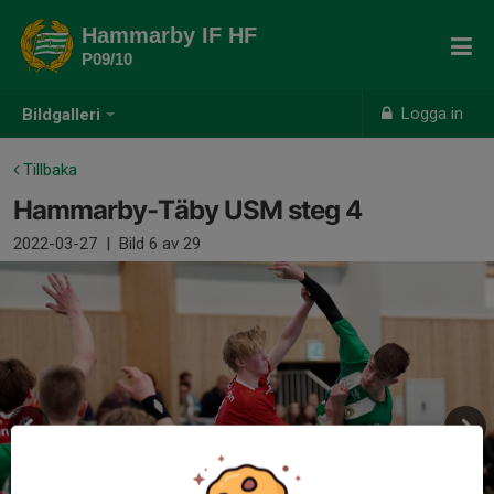
Hammarby IF HF
P09/10
Logga in
Bildgalleri
Tillbaka
Hammarby-Täby USM steg 4
2022-03-27
|
Bild
6
av 29