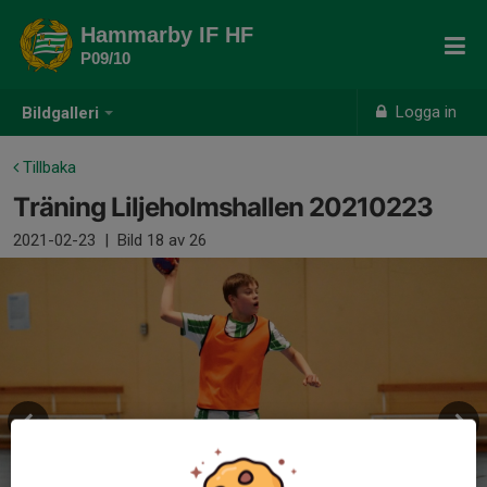
Hammarby IF HF
P09/10
Logga in
Bildgalleri
Tillbaka
Träning Liljeholmshallen 20210223
2021-02-23
|
Bild
18
av 26