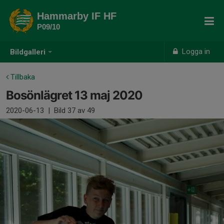
Hammarby IF HF
P09/10
Logga in
Bildgalleri
Tillbaka
Bosönlägret 13 maj 2020
2020-06-13
|
Bild
37
av 49