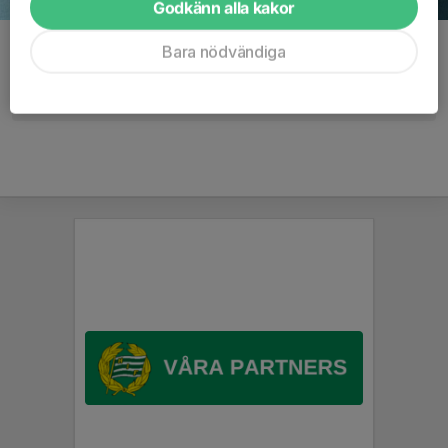
Godkänn alla kakor
Kommentarer
Bara nödvändiga