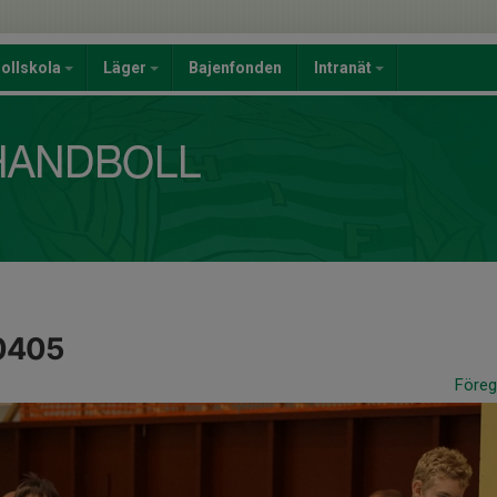
ollskola
Läger
Bajenfonden
Intranät
0405
Före