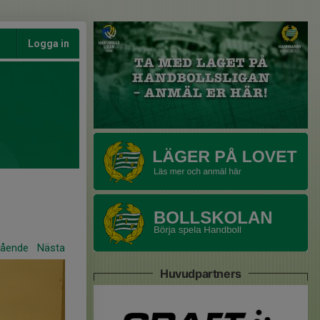
Logga in
gående
Nästa
Huvudpartners