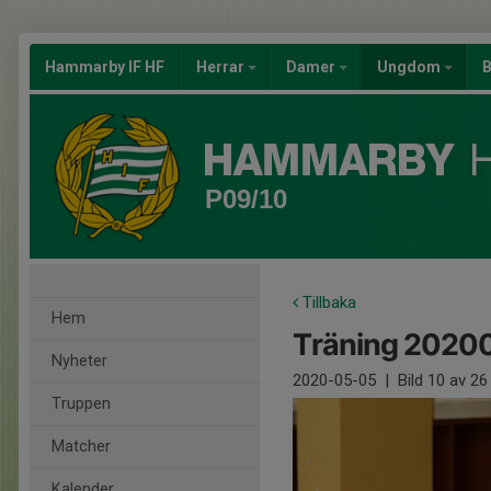
Hammarby IF HF
Herrar
Damer
Ungdom
B
P09/10
Tillbaka
Hem
Träning 2020
Nyheter
2020-05-05
|
Bild
10
av 26
Truppen
Matcher
Kalender