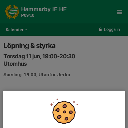
Hammarby IF HF
P09/10
Logga in
Kalender
Löpning & styrka
Torsdag 11 jun, 19:00-20:30
Utomhus
Samling: 19:00, Utanför Jerka